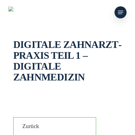
Skip
Menu
to
main
content
DIGITALE ZAHNARZT­
PRAXIS TEIL 1 –
DIGITALE
ZAHNMEDIZIN
Zurück