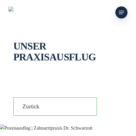
Skip
Menu
to
main
content
UNSER
PRAXISAUSFLUG
Zurück