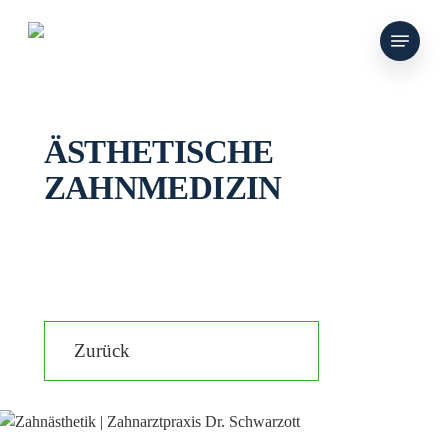
Skip
Menu
to
main
content
ÄSTHETISCHE
ZAHNMEDIZIN
Zurück