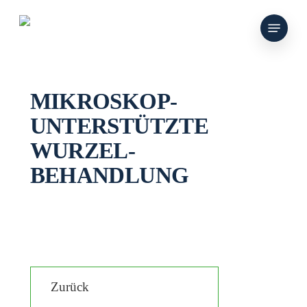
Skip
Menu
to
main
content
MIKROSKOP­
UNTERSTÜTZTE
WURZEL­
BEHANDLUNG
Zurück